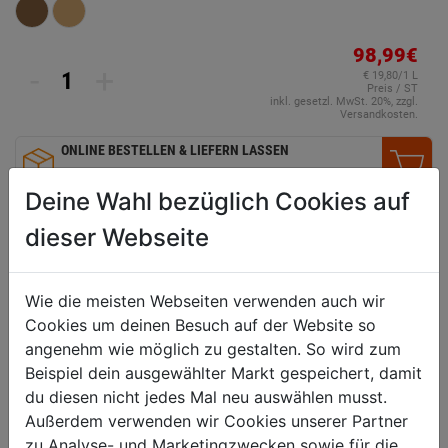
98,99€
-
+
€ 19,80/1 L
Preis / ST
inkl. gesetzl. MwSt. 20%, zzgl.
Versandkosten.
ONLINE BESTELLEN & LIEFERN LASSEN
2-5 Tage Lieferzeit
Deine Wahl bezüglich Cookies auf
VERGLEICHEN
WUNSCHLISTE
dieser Webseite
Wie die meisten Webseiten verwenden auch wir
Technische Daten
Cookies um deinen Besuch auf der Website so
angenehm wie möglich zu gestalten. So wird zum
geeignet für
neue und alte Hölzer im
Beispiel dein ausgewählter Markt gespeichert, damit
Außenbereich
du diesen nicht jedes Mal neu auswählen musst.
Untergrund
Fassaden, Sichtblenden,
Außerdem verwenden wir Cookies unserer Partner
Pergolen, Zäune, Carports,
zu Analyse- und Marketingzwecken sowie für die