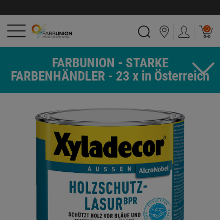
0
FARBUNION - STARKE
FARBENHÄNDLER - 23 x in Österreich