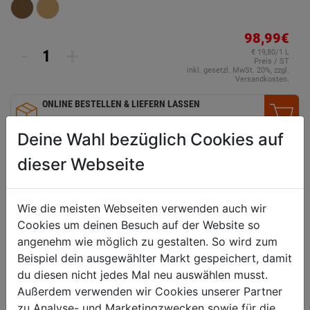
98,99€
-
+
€ 19,80/1 L
Preis / ST
inkl. gesetzl. MwSt. 20%, zzgl.
Versandkosten.
ONLINE BESTELLEN & LIEFERN LASSEN
2-5 Tage Lieferzeit
Deine Wahl bezüglich Cookies auf
VERGLEICHEN
WUNSCHLISTE
dieser Webseite
Wie die meisten Webseiten verwenden auch wir
Technische Daten
Cookies um deinen Besuch auf der Website so
angenehm wie möglich zu gestalten. So wird zum
geeignet für
neue und alte Hölzer im
Beispiel dein ausgewählter Markt gespeichert, damit
Außenbereich
du diesen nicht jedes Mal neu auswählen musst.
Untergrund
Fassaden, Sichtblenden,
Außerdem verwenden wir Cookies unserer Partner
Pergolen, Zäune, Carports,
zu Analyse- und Marketingzwecken sowie für die