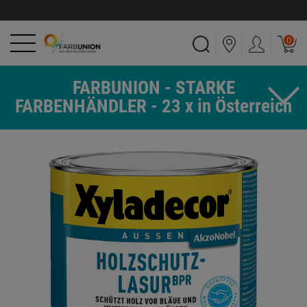
0
FARBUNION - STARKE
FARBENHÄNDLER - 23 x in Österreich