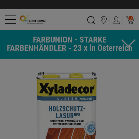
0
FARBUNION - STARKE
FARBENHÄNDLER - 23 x in Österreich