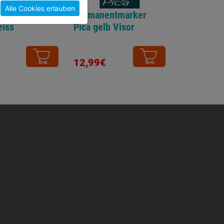
Alle Cookies erlauben
etmarker
Permanentmarker
eiss
Pica gelb Visor
12,99€