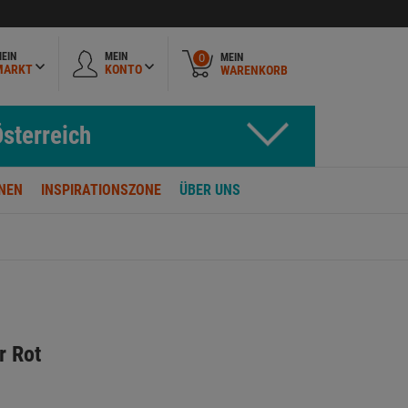
EIN
MEIN
MEIN
0
MARKT
KONTO
WARENKORB
sterreich
NEN
INSPIRATIONSZONE
ÜBER UNS
r Rot