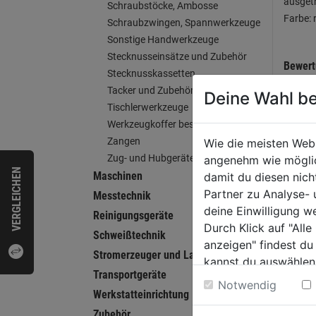
ausgetr
Schraubstöcke, Ambosse
Farbe: 
Schraubzwingen, Spannwerkzeuge
Sonstige Handwerkzeuge
Stecknusseinsätze und Zubehör
Bewer
Stecknusskassetten
Tacker und Zubehör
Deine Wahl be
Tischlerwerkzeuge
Werkzeugkoffer bestückt
WEI
Zangen
Wie die meisten Web
Zug- und Hubgeräte
angenehm wie möglich
VERGLEICHEN
Maschinen
damit du diesen nic
Partner zu Analyse-
Messtechnik
deine Einwilligung w
Reinigungsgeräte
Durch Klick auf "All
Schweißtechnik
anzeigen" findest du
Stromerzeuger und Ladegeräte
kannst du auswählen
Transportgeräte
Weitere Informatione
Notwendig
Werkstatteinrichtung
Zubehör