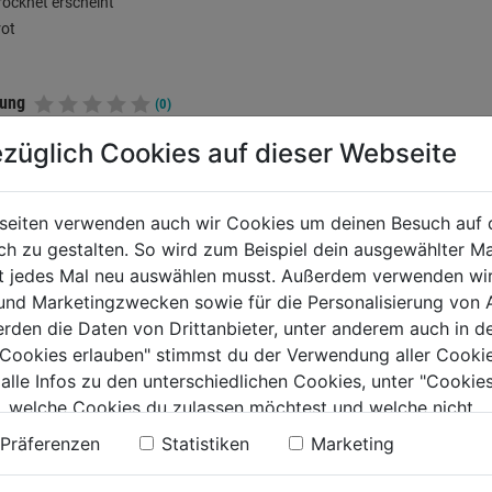
ocknet erscheint
rot
tung
(0)
züglich Cookies auf dieser Webseite
TERE PRODUKTE AUS DIESER KATEGORIE
seiten verwenden auch wir Cookies um deinen Besuch auf 
 zu gestalten. So wird zum Beispiel dein ausgewählter Ma
ht jedes Mal neu auswählen musst. Außerdem verwenden wi
 und Marketingzwecken sowie für die Personalisierung von 
erden die Daten von Drittanbieter, unter anderem auch in d
e Cookies erlauben" stimmst du der Verwendung aller Cookie
 alle Infos zu den unterschiedlichen Cookies, unter "Cookies
, welche Cookies du zulassen möchtest und welche nicht.
n findest du in unserer
Datenschutzerklärung
.
Präferenzen
Statistiken
Marketing