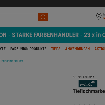
M
N - STARKE FARBENHÄNDLER - 23 x in Ö
TYLE
FARBUNION PRODUKTE
TIPPS
ANWENDUNGEN
AKTIO
Tieflochmarker Rot
Art. Nr.: 1282046
Tieflochmarke