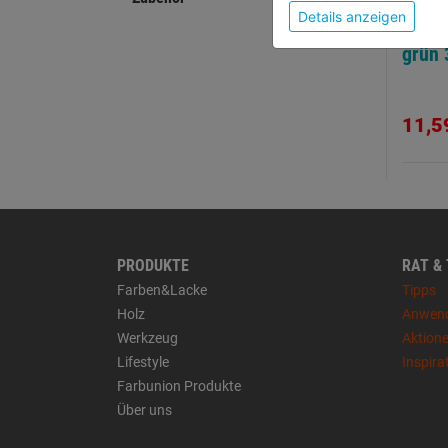
Details anzeigen
Minen
grün 
11,5
PRODUKTE
RAT &
Farben&Lacke
Tipps
Holz
Anwen
Werkzeug
Aktion
Lifestyle
Inspira
Farbunion Produkte
Über uns