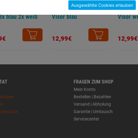
Ausgewählte Cookies erlauben
set Big Dry 3x
Permanetmarker
Perman
3x blau 2x weiß
Visor blau
Visor w
9€
12,99€
12,99€
 TAT
FRAGEN ZUM SHOP
Mein Konto
dungen
Bestellen | Bezahlen
en
Versand | Abholung
tionszone
Garantie | Umtausch
Servicecenter