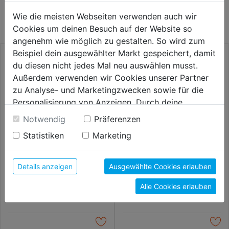
KATEGORIE
Wie die meisten Webseiten verwenden auch wir
Cookies um deinen Besuch auf der Website so
angenehm wie möglich zu gestalten. So wird zum
Beispiel dein ausgewählter Markt gespeichert, damit
du diesen nicht jedes Mal neu auswählen musst.
Außerdem verwenden wir Cookies unserer Partner
zu Analyse- und Marketingzwecken sowie für die
Personalisierung von Anzeigen. Durch deine
Einwilligung werden die Daten von Drittanbieter,
Notwendig
Präferenzen
unter anderem auch in den USA, verarbeitet.
Statistiken
Marketing
Durch Klick auf "Alle Cookies erlauben" stimmst du
der Verwendung aller Cookies zu. Unter "Details
anzeigen" findest du alle Infos zu den
Minenset Big Dry 3x grün 3x
Permanetmarker Visor blau
Details anzeigen
Ausgewählte Cookies erlauben
blau 2x weiß
unterschiedlichen Cookies, unter "Cookies
Alle Cookies erlauben
Konfigurieren" kannst du auswählen, welche Cookies
11,59€
12,99€
du zulassen möchtest und welche nicht.
Weitere Informationen findest du in unserer
Datenschutzerklärung
.