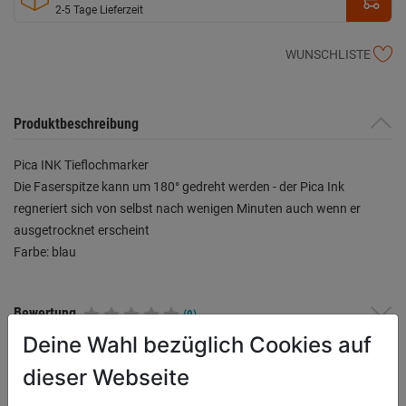
2-5 Tage Lieferzeit
WUNSCHLISTE
Produktbeschreibung
Pica INK Tieflochmarker
Die Faserspitze kann um 180° gedreht werden - der Pica Ink
regneriert sich von selbst nach wenigen Minuten auch wenn er
ausgetrocknet erscheint
Farbe: blau
Bewertung
(0)
Deine Wahl bezüglich Cookies auf
dieser Webseite
WEITERE PRODUKTE AUS DIESER