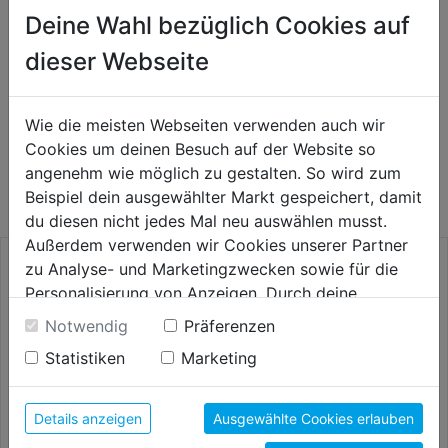
Deine Wahl bezüglich Cookies auf
HERSTELLERINFORMATIONEN
dieser Webseite
Wie die meisten Webseiten verwenden auch wir
WEITERE PRODUKTE AUS DIESER
Cookies um deinen Besuch auf der Website so
angenehm wie möglich zu gestalten. So wird zum
KATEGORIE
Beispiel dein ausgewählter Markt gespeichert, damit
du diesen nicht jedes Mal neu auswählen musst.
Außerdem verwenden wir Cookies unserer Partner
zu Analyse- und Marketingzwecken sowie für die
Personalisierung von Anzeigen. Durch deine
Einwilligung werden die Daten von Drittanbieter,
Notwendig
Präferenzen
unter anderem auch in den USA, verarbeitet.
Statistiken
Marketing
Durch Klick auf "Alle Cookies erlauben" stimmst du
der Verwendung aller Cookies zu. Unter "Details
anzeigen" findest du alle Infos zu den
Details anzeigen
Ausgewählte Cookies erlauben
unterschiedlichen Cookies, unter "Cookies