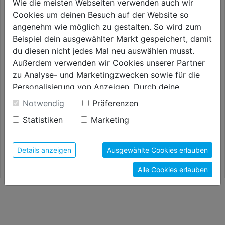
Wie die meisten Webseiten verwenden auch wir
Cookies um deinen Besuch auf der Website so
angenehm wie möglich zu gestalten. So wird zum
Beispiel dein ausgewählter Markt gespeichert, damit
du diesen nicht jedes Mal neu auswählen musst.
Außerdem verwenden wir Cookies unserer Partner
zu Analyse- und Marketingzwecken sowie für die
Personalisierung von Anzeigen. Durch deine
Einwilligung werden die Daten von Drittanbieter,
Notwendig
Präferenzen
Holzschutz-Streichset 3-tlg
Kleberpinsel
unter anderem auch in den USA, verarbeitet.
Statistiken
Marketing
Durch Klick auf "Alle Cookies erlauben" stimmst du
der Verwendung aller Cookies zu. Unter "Details
12,59€
4,49€
anzeigen" findest du alle Infos zu den
Details anzeigen
Ausgewählte Cookies erlauben
unterschiedlichen Cookies, unter "Cookies
Alle Cookies erlauben
Konfigurieren" kannst du auswählen, welche Cookies
du zulassen möchtest und welche nicht.
Weitere Informationen findest du in unserer
Datenschutzerklärung
.